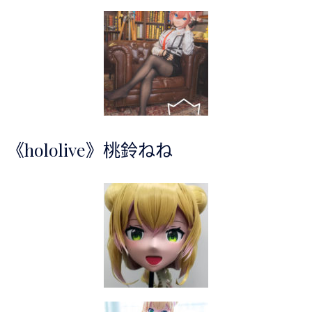
《hololive》桃鈴ねね