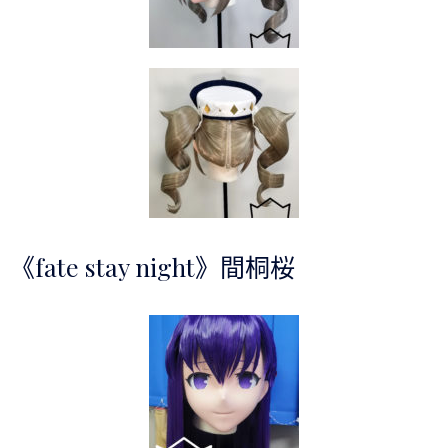
《fate stay night》間桐桜