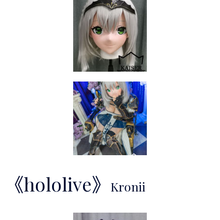
《hololive》
Kronii