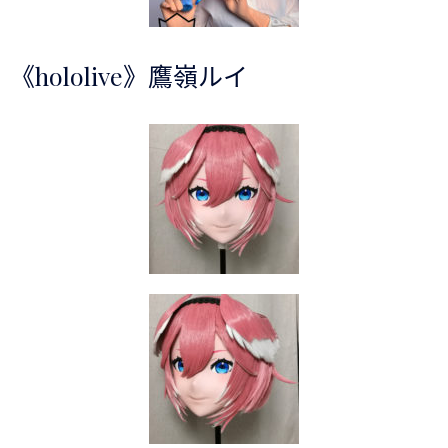
《hololive》鷹嶺ルイ