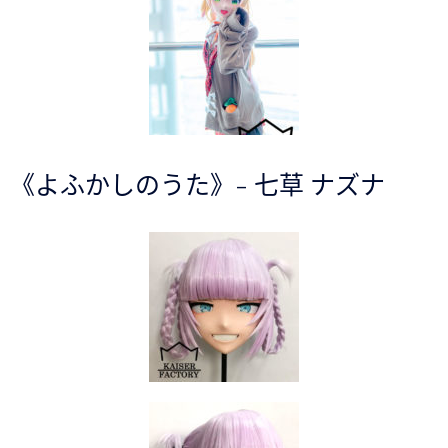
《よふかしのうた》- 七草 ナズナ